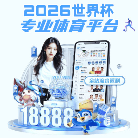
注册入口
球友会体育
APP与网页版入口
｜畅享全球体育赛事与数据服
务
欢迎访问
球友会体育
，提供全面覆盖足球、篮
球、电竞等项目的赛事资讯与数据内容， 支持
APP下载
与
网页使用
，每日同步更新千场比
赛，聚焦热门体育内容， 助您轻松获取赛事动
态，掌握比赛节奏。