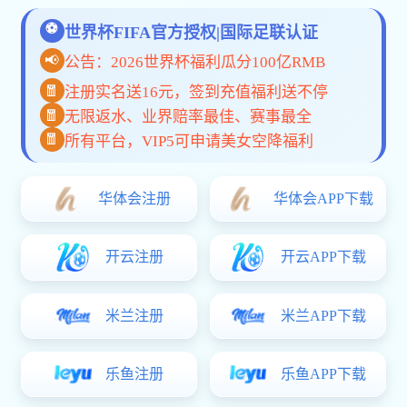
App Store 下载
Google Play 获取
球友会体育安全模块矩阵
平台以模块化架构构建安全基底，覆盖球友会体育-球友会体
育(中国)官方在线各类应用场景。
账户防护