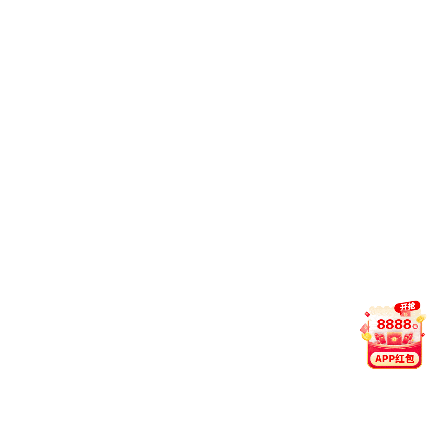
个性推荐模型优化。
2021 年
2021年7月28日 · v4.7.2
奥运专属页面上线。
赛事通知机制增强。
2021年3月10日 · v4.6.1
首页动效优化。
修复偶发闪退问题。