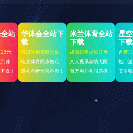
加盟雄鹿
选阿尔马达因伤缺席
示比赛悬念
夺冠的坚定信念与努力奋斗
续捍卫他们
最佳门将
束争取下一场胜利
全在康复进展之上
整状态提升表现
史第三仅次于马尔康和阿齐兹