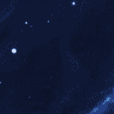
球队首发球员
新分析
程安排的不满
里策紧随其后
应对避免被判罚
过程过于草率引发讨论
客场双杀对手夺胜
键，值得其他球队借鉴
能出场20分钟
其夺冠仅因运气使然
格伦与伊巴卡的精彩对话