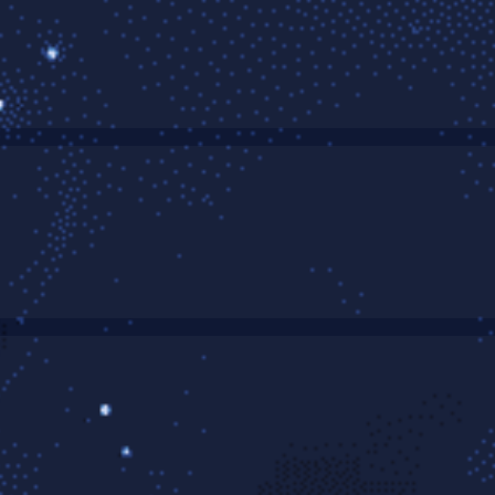
合仍是前五球员之选
绕顶尖球员展开
训练
转G5胜利希望
将成真
感到不被尊重欲离开马刺
职业生涯发展
闻或将加盟开拓者尼克斯雷霆湖人
亿引发关注
望对英格兰时发挥不佳
到484领跑联盟