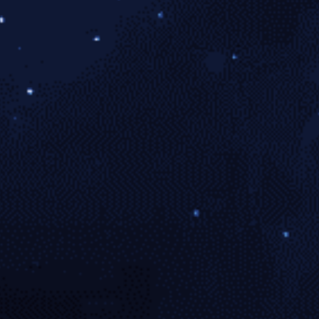
#1
克雷桑荣膺中超第11
在中超第11轮的比赛中，
#2
道苏姆强调提升紧迫感
在当前竞技体育中，提升紧
#3
肯纳德五季三分命中率
在当今的NBA联盟中，三
#4
铁林透露波波和帕克言
在这篇文章中，我们将详细