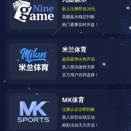
字母哥与阿德巴约联手防守将成NBA最强组
湖记感叹尼马雷模式难以复制球队建设需围
埃基蒂克康复进展显著已开始参与部分有球
马刺虽有底蕴却在G4遭重创29分落败难以逆
宿敌携手共创辉煌詹姆斯与库里双星组合或
铁林透露波波和帕克言论令伦纳德及其舅舅
亚库乔尼斯谈交易经历强调专注可控因素与
布朗社交媒体发文暗示喜爱猫咪引发交易传
皇马与阿尔瓦雷斯经纪人接触是否会报价15
凯恩期待希门尼斯在英超继续出色表现但希
肯纳德五季三分命中率高达46接球三分更是达