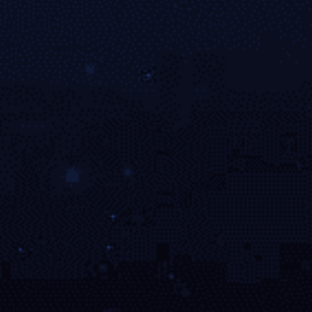
以复制球队建设需
模式难以复制球队建设需围绕顶尖球员展...
联系我们
快速导航
北省唐山市路北区建设南路108
App下载
关于我们
隐私政策
upport@cristiansaborido.com
用户协议
网站地图