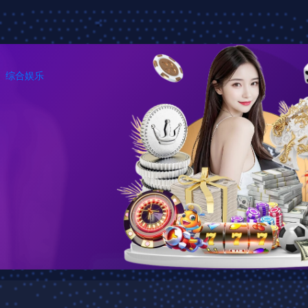
App下载
关于我们
体育动态
返赛场
镑的惊人利润
益的榜样精神
关注
界杯展现青春热血
其在大赛中已展现实力
带来致命威胁