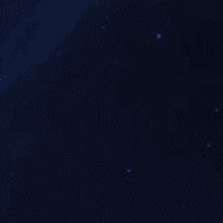
轮最佳球员助山东泰
山东泰山队凭借克雷桑的出色表现，实现了客场...
力争每个回合完美
迫感以及追求完美表现成为了许多球队和运...
高达46接球三分更
分球逐渐成为比赛的重要组成部分，而肯纳德则...
论令伦纳德及其舅
探讨铁林透露的有关波波维奇和帕克的言论...