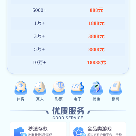
引入以辅助现场裁判做出更为准确的决策。然而，即
便如此，人为因素仍然是不可避免的一部分，这就意
味着每位裁判都必须具备良好的判断力及抗压能力。
在津门虎对战其他球队时，唐顺齐作为主裁判，其表
现直接关系到比赛结果。在此役最后时刻，他的一项
关键决定引发了强烈反响，这也进一步凸显了他执法
过程中存在的问题。
2、事件经过与争议焦点
本场比赛进行到最后阶段时，津门虎队与对手展开激
烈对抗。就在所有人以为会平局收场之际，一次看似
平常的进攻却触发了唐顺齐的一次关键吹哨。这一决
定让现场观众和球员们感到震惊，因为很多人觉得这
个动作并不足以构成犯规。