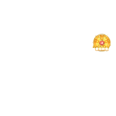
此次事件虽然引起了一定程度上的负面评价，但同时
也为中国足球界提供了一个契机，让大家开始关注并
思考如何提升裁判员素质的问题。一些业内人士呼
吁，要加强对于基层裁判培训，提高他们处理复杂情
况时的能力，以减少类似事件再次发生。
此外，也有人提倡借鉴国际先进经验，引入更多科技
手段来辅助现场执法。例如，更加普遍地使用VAR系
统，使得每一次重要判断都能得到二次确认，从而降
低人为错误造成的不公影响。这种方式或许能够有效
提升整体竞技水平，并增强观众信心。
总而言之，通过此次争议，我们看到的不仅是个别事
件，更是整个行业亟待改进之处。只有通过积极探索