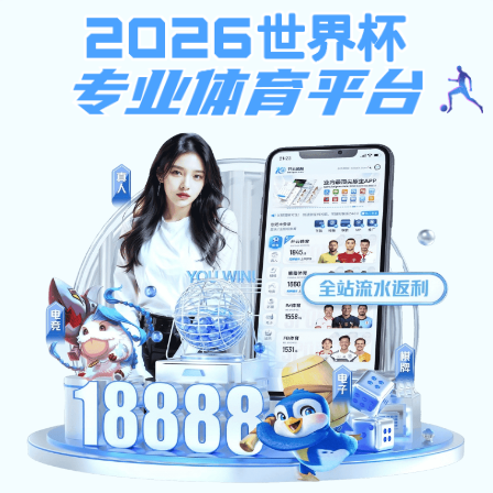
注册入口
球友会体育
APP与网页版入口
｜畅享全球体育赛事与数据服
务
欢迎访问
球友会体育
，提供全面覆盖足球、篮
球、电竞等项目的赛事资讯与数据内容， 支持
APP下载
与
网页使用
，每日同步更新千场比
赛，聚焦热门体育内容， 助您轻松获取赛事动
态，掌握比赛节奏。